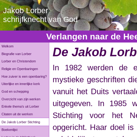
Jakob Lorber
schrijfknecht van God
Verlangen naar de Heer,
Welkom
De Jakob Lorbe
Biografie van Lorber
Lorber en Christendom
In 1982 werden de e
Religie en Openbaringen
Hoe zuiver is een openbaring?
mystieke geschriften di
Uiterlijke en innerlijke kerk
vanuit het Duits vertaa
God en schepping
Overzicht van zijn werken
uitgegeven. In 1985 
Enkele thema’s uit Lorber
Stichting voor het Ne
Citaten uit de werken
De Jakob Lorber Stichting
opgericht. Haar doel is
Boekenlijst