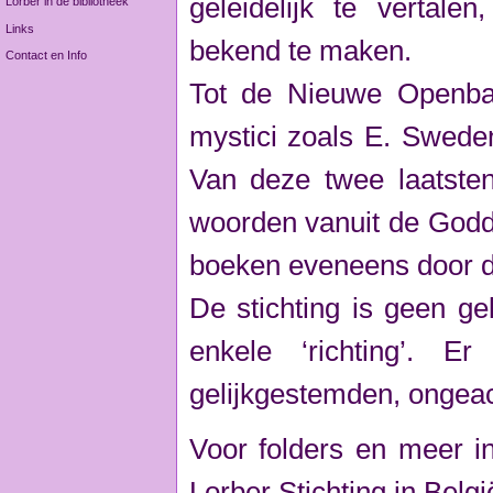
geleidelijk te vertale
Lorber in de bibliotheek
Links
bekend te maken.
Contact en Info
Tot de Nieuwe Openbar
mystici zoals E. Swede
Van deze twee laatsten
woorden vanuit de Godd
boeken eveneens door de
De stichting is geen g
enkele ‘richting’. 
gelijkgestemden, ongeac
Voor folders en meer i
Lorber Stichting in Belgi